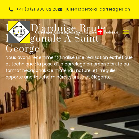
+41 (0)21 808 02 20
julien@bertola-carrelages.ch
Pose D’ardoise Brute
Carrelages Julien Bertola Sàrl Maîtrise
Fédérale
Hexagonale À Saint-
George
Nous avons récemment finalisé une réalisation esthétique
et technique : la
pose d’un carrelage en ardoise brute au
format hexagonal
. Ce matériau naturel et irrégulier
apporte une
touche minérale, brute et élégante
.