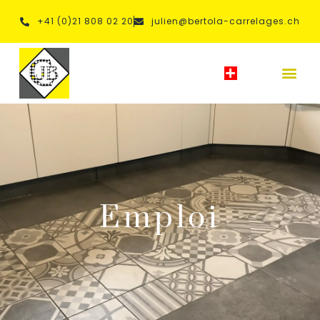
+41 (0)21 808 02 20
julien@bertola-carrelages.ch
Carrelages Julien Bertola Sàrl Maîtrise
Fédérale
Emploi